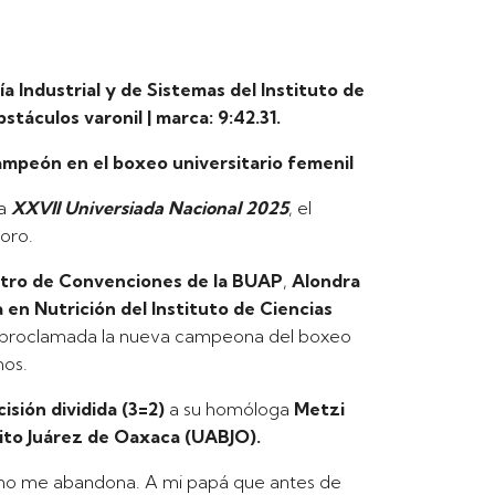
a Industrial y de Sistemas del Instituto de
stáculos varonil | marca: 9:42.31.
peón en el boxeo universitario femenil
la
XXVll Universiada Nacional 2025
, el
oro.
tro de Convenciones de la BUAP
,
Alondra
 en Nutrición del Instituto de Ciencias
e proclamada la nueva campeona del boxeo
mos.
isión dividida (3=2)
a su homóloga
Metzi
ito Juárez de Oaxaca (UABJO).
 no me abandona. A mi papá que antes de