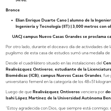
Bronce
Elian Enrique Duarte Cano | alumno de la Ingenierí
Ingeniería y Tecnología (IIT) | 3,000 metros con ob
UACJ campus Nuevo Casas Grandes se proclama cam
Por otro lado, durante el doceavo día de actividades de 
pugilismo de esta casa de estudios sumó una medalla de 
Desde el cuadrilátero situado en las instalaciones del
Cen
Realivázquez Ontiveros
,
estudiante de la Licenciatura
Biomédicas (ICB), campus Nuevos Casas Grandes
, fu
universitario femenil en la categoría de los 48=51 kilogra
Luego de que
Realivázquez Ontiveros
venciera por
dec
Isahi López Martínez de la Universidad Autónoma Ben
“Estoy agradecida con Dios, que siempre está conmigo;